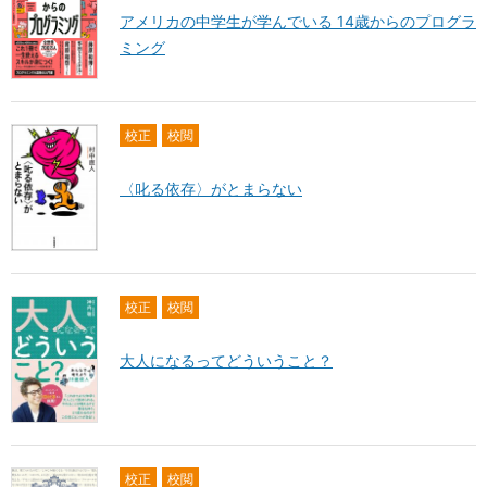
アメリカの中学生が学んでいる 14歳からのプログラ
ミング
校正
校閲
〈叱る依存〉がとまらない
校正
校閲
大人になるってどういうこと？
校正
校閲