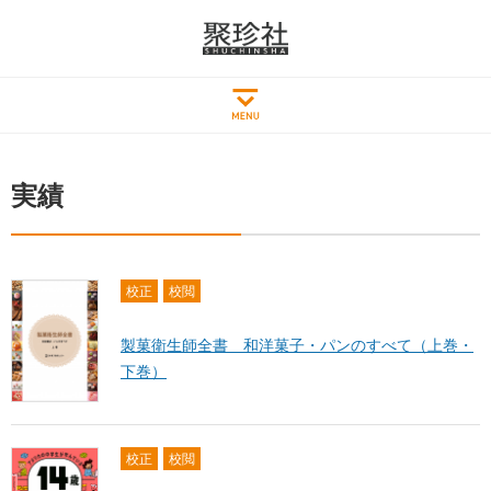
実績
校正
校閲
製菓衛生師全書 和洋菓子・パンのすべて（上巻・
下巻）
校正
校閲