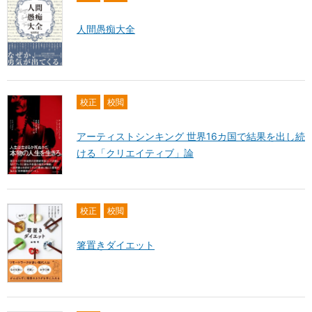
人間愚痴大全
校正
校閲
アーティストシンキング 世界16カ国で結果を出し続
ける「クリエイティブ」論
校正
校閲
箸置きダイエット