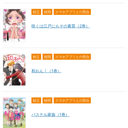
校正
校閲
スマホアプリとの照合
咲くは江戸にもその素質（2巻）
校正
校閲
スマホアプリとの照合
和おん！（1巻）
校正
校閲
スマホアプリとの照合
パステル家族（1巻）