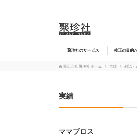
聚珍社のサービス
校正の目的
校正会社 聚珍社 ホーム
実績
雑誌・
実績
ママブロス