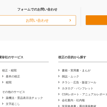
フォームでのお問い合わせ
お問い合わせ
聚珍社のサービス
校正の目的から探す
校正・校閲
書籍・実用書・まんが
基本の校正
雑誌・ムック
校閲
チラシ・広告・販促ツール
カタログ・パンフレット
その他のサービス
CSRレポート・アニュアルレポー
薬機法・景品表示法チェック
会社案内・社内報
文字起こし
学習参考書・通信講座教材