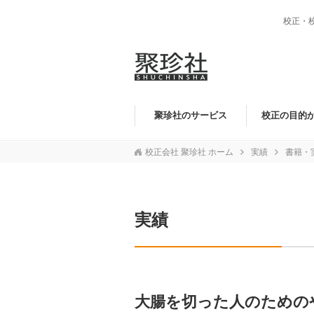
校正・
聚珍社のサービス
校正の目的
校正会社 聚珍社 ホーム
実績
書籍・
実績
大腸を切った人のための